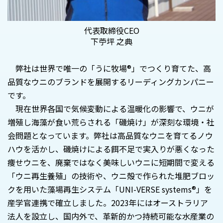
代表取締役CEO
下苧坪 之典
弊社は世界で唯一の「うに牧場®」でつくり育てた、高
品質なウニのブランドを展開するリーディングカンパニー
です。
現在世界各国で気候変動による温暖化の影響で、ウニが
増殖し海藻が食い荒らされる「磯焼け」が深刻な環境・社
会問題となっています。弊社は高品質なウニを育てるノウ
ハウを活かし、磯焼けによる餌不足で実入りが悪くなった
痩せウニを、廃棄ではなく美味しいウニに短期間で変える
「ウニ再生養殖」の技術や、ウニ殻で作られた堆肥ブロッ
クを用いた藻場再生システム「UNI-VERSE systems®」を
産学官連携で確立しました。2023年にはオーストラリア
法人を設立し、国内外で、革新的かつ持続可能な水産業の